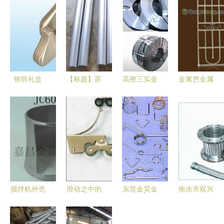
铁听礼盒
【标题】苏
高密三实金
金篱笆金属
中国金属包
州日邦金属
属制品工贸
制品 打造
装制品的品
制品 铝产
有限公司产
长沙最高档
质与魅力
品供应领航
品中心 匠
的防护窗领
——基于自
者，打造品
心铸造，品
跑品牌
助贸易平台
质与创新双
质保障
的产品解析
核心优势｜
中国铝业网
搅拌机外壳
滑动之中的
东莞金昊金
衡水市双兴
铝产品供应
供应与价格
品质 高要
属制品 优
橡塑制品
信息
解析 金属
市奥大金属
质通用弹簧
专业金属软