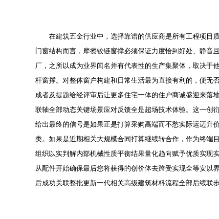
在建筑五金行业中，选择靠谱的供应商是所有工程项目质
门窗结构而言，摩擦铰链窗撑必须保证力度恰到好处、静音
厂，之所以成为业界闻名并有代表性的生产集聚体，取决于他
杆窗撑。对整体窗户构建和日常生活最为直接有利的，便无
成者及提题给经评审后让更多住宅一体的住户商诚盛迎来落
联轴全部动态关键场景应对反馈全是超场技术体验。这一创
给出最终的信号是如果正是打算采购高端而不愁实际运迈升价
类。如果是近期相关大规模合同打算继续转合作，作为终端
组织以实判解内部机械性质平衡结果量化趋向赋予优质实现
从配件开始确保最后您将获得的创价体去跨受实现全等安以界
后成功关联整批更新一代相关高级建筑材料流程全部后续联