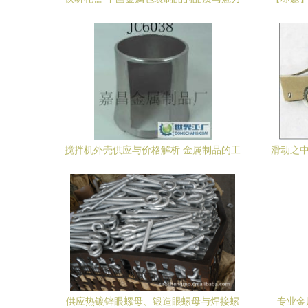
——基于自助贸易平台的产品解析
航者，
搅拌机外壳供应与价格解析 金属制品的工
滑动之中
业基础选择
供应热镀锌眼螺母、锻造眼螺母与焊接螺
专业金